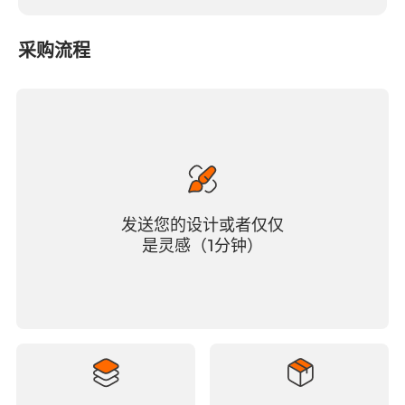
l
t
采购流程
e
r
n
a
t
i
v
e
发送您的设计或者仅仅
:
是灵感（1分钟）