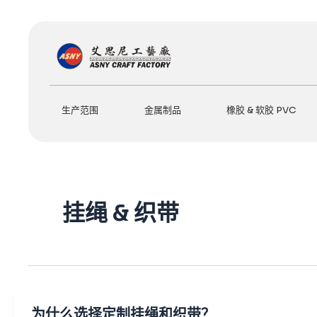
跳
至
内
容
生产范围
金属制品
橡胶 & 软胶 PVC
挂绳 & 织带
为什么选择定制挂绳和织带？