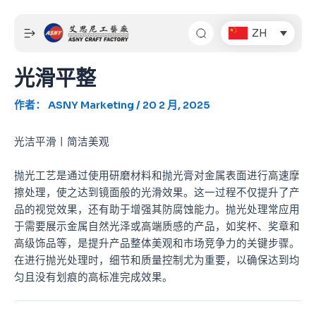
跳
Post
至
navigation
ZH
内
容
光滑平整
作者：
ASNY Marketing
/
20 2 月, 2025
光洁平滑丨简洁美观
抛光工艺是通过使用研磨材料和抛光膏对金属表面进行高速摩
擦处理，使之达到镜面般的光滑效果。这一过程不仅提升了产
品的视觉效果，还有助于增强其防腐蚀能力。抛光处理常应用
于需要展示金属自然光泽或高端质感的产品，如奖杯、奖章和
高级饰品等，是提升产品整体美观和市场竞争力的关键步骤。
在进行抛光处理时，细节和质量控制尤为重要，以确保达到均
匀且没有划痕的高标准完成效果。