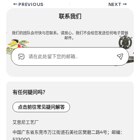
PREVIOUS
NEXT
联系我们
我们的团队会尽快与您联系。请放心，我们不会给您发送任何电子营销
邮件。
电
子
邮
箱
Alternative:
或
联
系
有任何疑问吗？
电
话：
点击前往常见疑问解答
艾思尼工艺厂
中国广东省东莞市万江街道石美社区樊磨二路4号；邮编：
523000