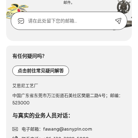
邮件。
电
子
邮
箱
Alternative:
或
联
系
有任何疑问吗？
电
话：
点击前往常见疑问解答
艾思尼工艺厂
中国广东省东莞市万江街道石美社区樊磨二路4号；邮编：
523000
与真实的业务人员对话：
电子邮箱：fawang@asnypin.com