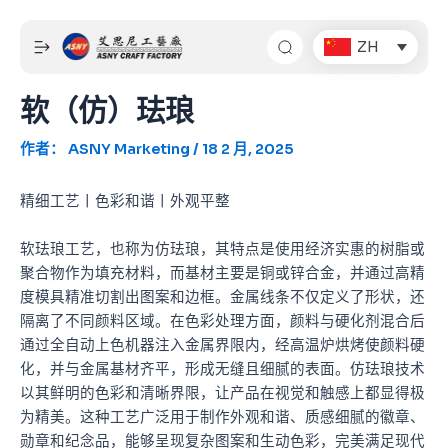
跳
Post
至
navigation
ZH
内
容
软（仿）珐琅
作者：
ASNY Marketing
/
18 2 月, 2025
精细工艺丨色彩和谐丨外观平整
软珐琅工艺，也称为仿珐琅，其特点是使用经济实惠的树脂或
聚合物作为填充材料，而基材主要是铜或锌合金，并通过高精
度模具精准切割出图案和边框。金属线条不仅定义了形状，还
隔离了不同颜料区域。在色彩处理方面，颜料与硬化剂混合后
通过全自动上色机器注入金属界限内，经高温炉烘烤使颜料硬
化，并与金属基材齐平，形成无缝且细腻的表面。仿珐琅技术
以其鲜明的色彩和清晰界限，让产品在视觉和触感上都显得极
为精美。这种工艺广泛用于制作外观和谐、质感细腻的徽章、
勋章和纪念品，能够呈现复杂图案和生动色彩，完美满足现代