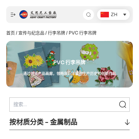
跳
至
ZH
内
容
首页
/
宣传与纪念品
/
行李吊牌
/ PVC 行李吊牌
PVC 行李吊牌
通过浏览产品画廊，领略我们丰富的生产历史和创新作品
按材质分类 - 金属制品