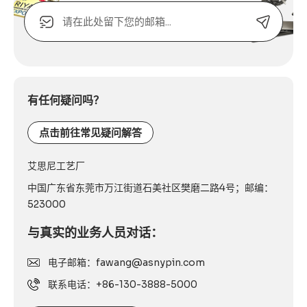
电
子
邮
箱
Alternative:
或
联
系
有任何疑问吗？
电
话：
点击前往常见疑问解答
艾思尼工艺厂
中国广东省东莞市万江街道石美社区樊磨二路4号；邮编：
523000
与真实的业务人员对话：
电子邮箱：fawang@asnypin.com
联系电话：+86-130-3888-5000