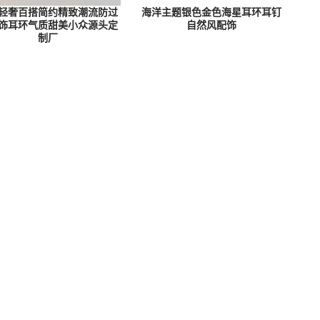
轻奢百搭简约精致潮流防过
海洋主题银色金色海星耳环耳钉
饰耳环气质甜美小众源头定
自然风配饰
制厂