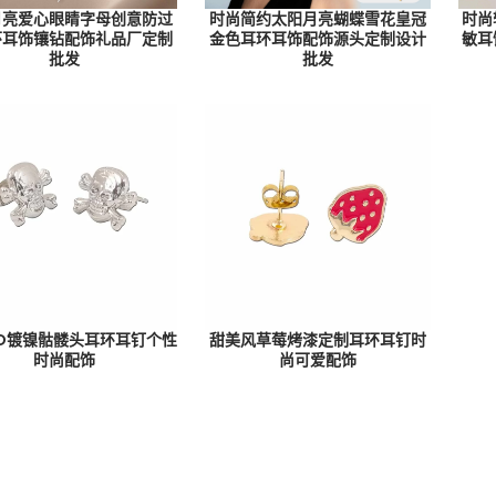
月亮爱心眼睛字母创意防过
时尚简约太阳月亮蝴蝶雪花皇冠
时尚
环耳饰镶钻配饰礼品厂定制
金色耳环耳饰配饰源头定制设计
敏耳
批发
批发
D镀镍骷髅头耳环耳钉个性
甜美风草莓烤漆定制耳环耳钉时
时尚配饰
尚可爱配饰