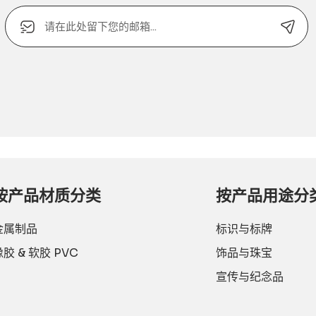
电
子
邮
箱
Alternative:
或
联
系
电
话：
按产品材质分类
按产品用途分
金属制品
标识与标牌
橡胶 & 软胶 PVC
饰品与珠宝
宣传与纪念品