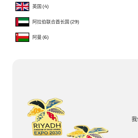
英国
(4)
阿拉伯联合酋长国
(29)
阿曼
(6)
我