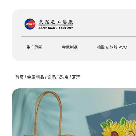
跳
至
内
容
生产范围
金属制品
橡胶 & 软胶 PVC
首页
/
金属制品
/
饰品与珠宝
/ 耳环