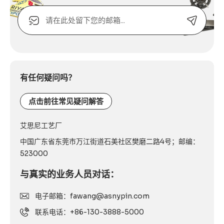
电
子
邮
箱
Alternative:
或
联
系
有任何疑问吗？
电
话：
点击前往常见疑问解答
艾思尼工艺厂
中国广东省东莞市万江街道石美社区樊磨二路4号；邮编：
523000
与真实的业务人员对话：
电子邮箱：fawang@asnypin.com
联系电话：+86-130-3888-5000