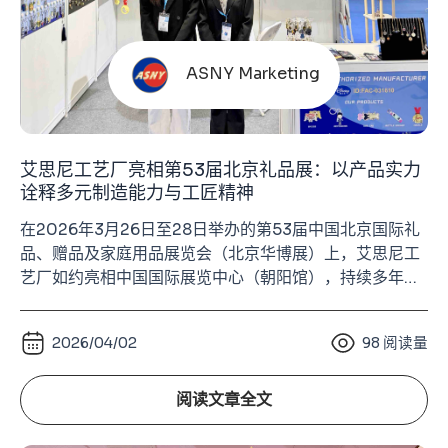
ASNY Marketing
艾思尼工艺厂亮相第53届北京礼品展：以产品实力
诠释多元制造能力与工匠精神
在2026年3月26日至28日举办的第53届中国北京国际礼
品、赠品及家庭用品展览会（北京华博展）上，艾思尼工
艺厂如约亮相中国国际展览中心（朝阳馆），持续多年参
展的稳定节奏，已经成为我们与行业伙伴建立信任的重要
方式。这不仅是一场展示，更是一种长期主义的体现——
2026/04/02
98
阅读量
每年都来，每次都带着真实的产品与扎实的制造能力，与
市场进行直接对话。 在整体外贸环境承压、终端消费趋于
谨慎的背景下，行业内对展会参与度的预期普
阅读文章全文