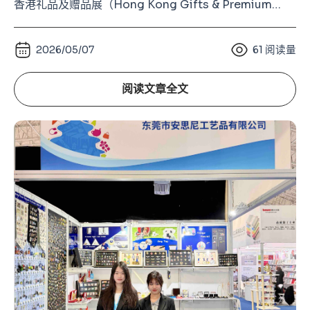
香港礼品及赠品展（Hong Kong Gifts & Premium
Fair）。 作为亚洲规模最大的礼品行业展览、全球第二大
的礼品及赠品类展会（仅次于德国法兰克福 Ambiente礼
2026/05/07
61
阅读量
品展），香港礼品展长期以来都是全球礼品、纪念品、徽
章、钥匙扣及金属工艺行业的重要交流
阅读文章全文