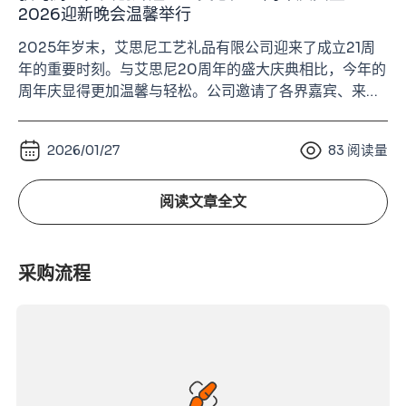
2026迎新晚会温馨举行
2025年岁末，艾思尼工艺礼品有限公司迎来了成立21周
年的重要时刻。与艾思尼20周年的盛大庆典相比，今年的
周年庆显得更加温馨与轻松。公司邀请了各界嘉宾、来自
各部门的同事及家人、长期合作的供应商伙伴齐聚一堂，
在欢声笑语中共同度过了一个充满温度与欢乐的夜晚。 21
2026/01/27
83
阅读量
年的成长离不开每一位同事的努力，也离不开合作伙伴的
信任与支持。这场周年庆不仅是一次年终聚会，更像是一
场属于艾思尼大家庭的团聚。 喜庆布景迎宾
阅读文章全文
采购流程