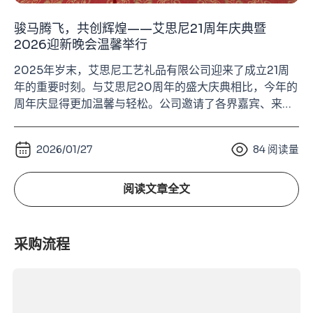
骏马腾飞，共创辉煌——艾思尼21周年庆典暨
2026迎新晚会温馨举行
2025年岁末，艾思尼工艺礼品有限公司迎来了成立21周
年的重要时刻。与艾思尼20周年的盛大庆典相比，今年的
周年庆显得更加温馨与轻松。公司邀请了各界嘉宾、来自
各部门的同事及家人、长期合作的供应商伙伴齐聚一堂，
在欢声笑语中共同度过了一个充满温度与欢乐的夜晚。 21
2026/01/27
84
阅读量
年的成长离不开每一位同事的努力，也离不开合作伙伴的
信任与支持。这场周年庆不仅是一次年终聚会，更像是一
场属于艾思尼大家庭的团聚。 喜庆布景迎宾
阅读文章全文
采购流程