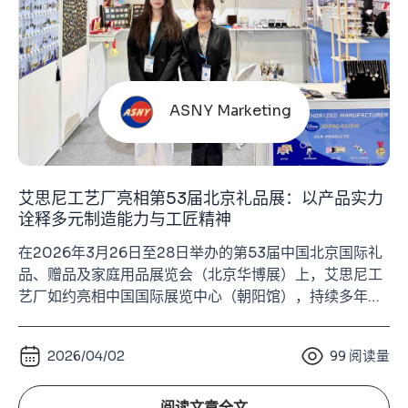
ASNY Marketing
艾思尼工艺厂亮相第53届北京礼品展：以产品实力
诠释多元制造能力与工匠精神
在2026年3月26日至28日举办的第53届中国北京国际礼
品、赠品及家庭用品展览会（北京华博展）上，艾思尼工
艺厂如约亮相中国国际展览中心（朝阳馆），持续多年参
展的稳定节奏，已经成为我们与行业伙伴建立信任的重要
方式。这不仅是一场展示，更是一种长期主义的体现——
2026/04/02
99
阅读量
每年都来，每次都带着真实的产品与扎实的制造能力，与
市场进行直接对话。 在整体外贸环境承压、终端消费趋于
谨慎的背景下，行业内对展会参与度的预期普
阅读文章全文