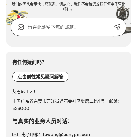
我们的团队会尽快与您联系。请放心，我们不会给您发送任何电子营销
邮件。
电
子
邮
箱
Alternative:
或
联
系
有任何疑问吗？
电
话：
点击前往常见疑问解答
艾思尼工艺厂
中国广东省东莞市万江街道石美社区樊磨二路4号；邮编：
523000
与真实的业务人员对话：
电子邮箱：fawang@asnypin.com