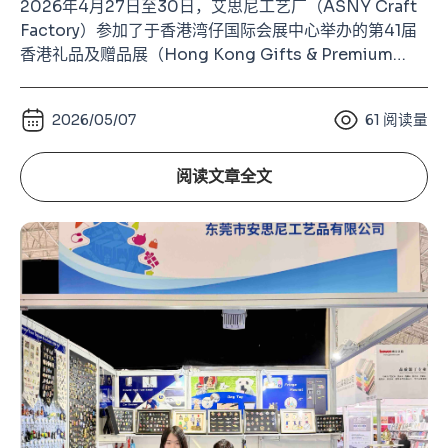
2026年4月27日至30日，艾思尼工艺厂（ASNY Craft
Factory）参加了于香港湾仔国际会展中心举办的第41届
香港礼品及赠品展（Hong Kong Gifts & Premium
Fair）。 作为亚洲规模最大的礼品行业展览、全球第二大
的礼品及赠品类展会（仅次于德国法兰克福 Ambiente礼
2026/05/07
61
阅读量
品展），香港礼品展长期以来都是全球礼品、纪念品、徽
章、钥匙扣及金属工艺行业的重要交流
阅读文章全文