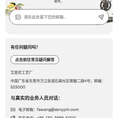
邮件。
电
子
邮
箱
Alternative:
或
联
系
有任何疑问吗？
电
话：
点击前往常见疑问解答
艾思尼工艺厂
中国广东省东莞市万江街道石美社区樊磨二路4号；邮编：
523000
与真实的业务人员对话：
电子邮箱：fawang@asnypin.com
联系电话：+86-130-3888-5000