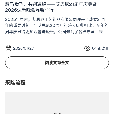
骏马腾飞，共创辉煌——艾思尼21周年庆典暨
2026迎新晚会温馨举行
2025年岁末，艾思尼工艺礼品有限公司迎来了成立21周
年的重要时刻。与艾思尼20周年的盛大庆典相比，今年的
周年庆显得更加温馨与轻松。公司邀请了各界嘉宾、来自
各部门的同事及家人、长期合作的供应商伙伴齐聚一堂，
在欢声笑语中共同度过了一个充满温度与欢乐的夜晚。 21
2026/01/27
84
阅读量
年的成长离不开每一位同事的努力，也离不开合作伙伴的
信任与支持。这场周年庆不仅是一次年终聚会，更像是一
场属于艾思尼大家庭的团聚。 喜庆布景迎宾
阅读文章全文
采购流程