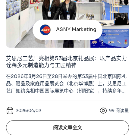
ASNY Marketing
艾思尼工艺厂亮相第53届北京礼品展：以产品实力
诠释多元制造能力与工匠精神
在2026年3月26日至28日举办的第53届中国北京国际礼
品、赠品及家庭用品展览会（北京华博展）上，艾思尼工
艺厂如约亮相中国国际展览中心（朝阳馆），持续多年参
展的稳定节奏，已经成为我们与行业伙伴建立信任的重要
方式。这不仅是一场展示，更是一种长期主义的体现——
2026/04/02
99
阅读量
每年都来，每次都带着真实的产品与扎实的制造能力，与
市场进行直接对话。 在整体外贸环境承压、终端消费趋于
谨慎的背景下，行业内对展会参与度的预期普
阅读文章全文