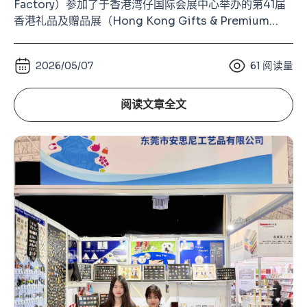
Factory）参加了于香港湾仔国际会展中心举办的第41届
香港礼品及赠品展（Hong Kong Gifts & Premium
Fair）。 作为亚洲规模最大的礼品行业展览、全球第二大
的礼品及赠品类展会（仅次于德国法兰克福 Ambiente礼
2026/05/07
61
阅读量
品展），香港礼品展长期以来都是全球礼品、纪念品、徽
章、钥匙扣及金属工艺行业的重要交流
阅读文章全文