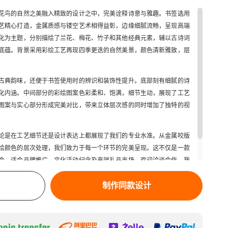
花鸟的自然之美融入精致的设计之中，完美诠释诗意与雅趣。书签选用
艺精心打造，金属质感与镂空艺术相得益彰，边缘细腻流畅，呈现高端
化为主题，分别描绘了兰花、梅花、竹子和其他经典元素，辅以古诗词
底蕴。背景采用彩绘工艺再现四季更迭的自然美景，颜色清新雅致，层
古典韵味，还便于书签使用时的辨识和装饰性提升。底部刻有细腻的诗
化内涵。中间部分的彩绘图案色彩柔和、饱满，细节生动，展现了工艺
图案与实心部分形成完美对比，带来立体层次感的同时增加了独特的视
论是在工艺细节还是设计表达上都展现了我们的专业水准。从金属咬版
绘颜色的层次处理，我们致力于每一个环节的完美呈现。这不仅是一款
合，适合品牌推广、文化活动纪念及高端礼品市场。欢迎洽谈合作，我
属产品！
制作同款设计