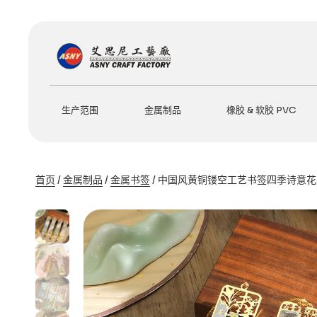
跳
至
内
容
生产范围
金属制品
橡胶 & 软胶 PVC
首页
/
金属制品
/
金属书签
/ 中国风黄铜镂空工艺书签四季诗意