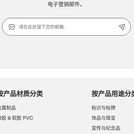
电子营销邮件。
电
子
邮
箱
Alternative:
或
联
系
电
话：
按产品材质分类
按产品用途分
金属制品
标识与标牌
橡胶 & 软胶 PVC
饰品与珠宝
宣传与纪念品