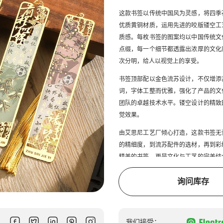
这款书签以传统中国风为灵感，将四季
优质黄铜材质，运用先进的咬版镂空工
质感。每枚书签的图案均以中国传统文
点缀，每一个细节都透露出浓厚的文化
次分明，给人以视觉上的享受。
书签顶部配以金色流苏设计，不仅增添
词，字体工整而优雅，强化了产品的文
团队的卓越技术水平。镂空设计的精致
觉效果。
由艾思尼工艺厂倾心打造，这款书签无
的精细度，到流苏配件的选材，再到彩
精美的书签，更是文化与工艺的完美结
们期待与您一起定制更具艺术价值的专
询问库存
我们接受：