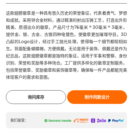
这款翅膀徽章是一种具有悠久历史的荣誉象征，代表着勇气、梦想
和成就。采用锌合金材料，通过精湛的射出压铸工艺，打造出外形
精美、质感出众的徽章。产品尺寸为76毫米 * 30毫米 * 3毫米，
提供金、银、古金、古银四种电镀色，使徽章更加璀璨夺目。3D
凸起的Logo设计，经过手工抛光处理，使得每一个细节都栩栩如
生。背面配备蝴蝶帽，方便佩戴。无论是用于装饰、佩戴还是作为
纪念品，这款翅膀徽章都是独特的象征，适用于军事和警察、身份
识别、荣誉和奖励等多种场合。工厂提供多样化的徽章定制服务，
包括荣誉徽章、奖励徽章和装饰徽章等，确保每一件产品都能完美
体现客户的需求和意图。
询问库存
制作同款设计
我们接受：