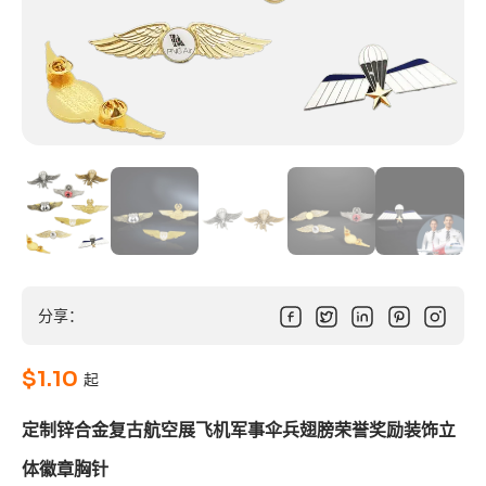
分享：
$
1.10
起
定制锌合金复古航空展飞机军事伞兵翅膀荣誉奖励装饰立
体徽章胸针