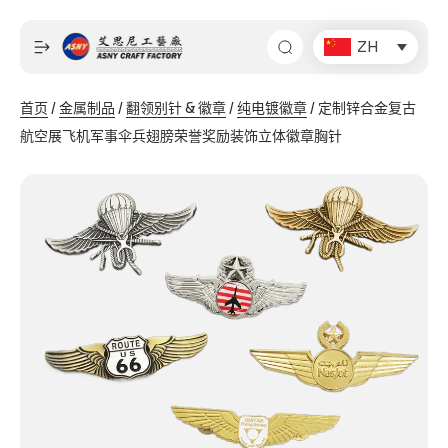
跳
至
ZH
内
容
首页
/
金属制品
/
翻领别针 & 徽章
/
纯电镀徽章
/ 定制锌合金复古
航空展飞机军事伞兵翅膀荣誉奖励装饰立体徽章胸针