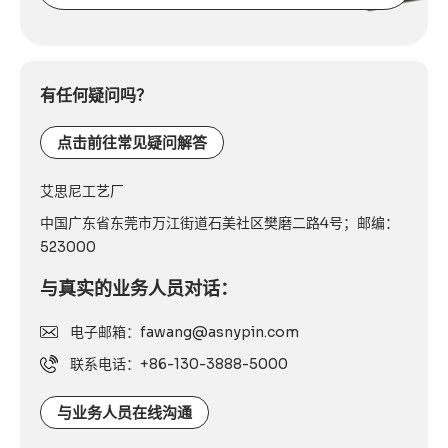
箱
Alternative:
或
联
系
有任何疑问吗？
电
话：
点击前往常见疑问解答
艾思尼工艺厂
中国广东省东莞市万江街道石美社区樊磨二路4号；邮编：
523000
与真实的业务人员对话：
电子邮箱：fawang@asnypin.com
联系电话：+86-130-3888-5000
与业务人员在线沟通