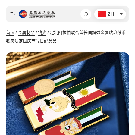
跳
至
ZH
内
容
首页
/
金属制品
/
钱夹
/ 定制阿拉伯联合酋长国旗徽金属珐琅纸币
钱夹法定国庆节假日纪念品