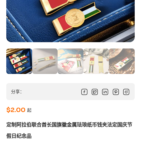
分享：
$
2.00
起
定制阿拉伯联合酋长国旗徽金属珐琅纸币钱夹法定国庆节
假日纪念品