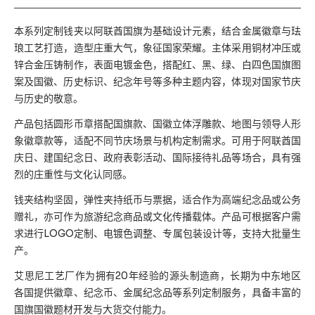
本系列定制钱夹以阿联酋国旗为基础设计元素，结合金属徽章与珐
琅工艺打造，造型庄重大气，象征国家荣耀。主体采用铜材冲压或
锌合金压铸制作，表面电镀金色，搭配红、黑、绿、白四色国旗图
案及国徽、历史标识、纪念年号等多种主题内容，体现对国家节庆
与历史的敬意。
产品包括圆形币章搭配国旗款、国徽立体浮雕款、地图与领导人形
象徽章款等，适配不同节庆场景与机构定制需求。可用于阿联酋国
庆日、建国纪念日、政府表彰活动、国际接待礼品等场合，具有强
烈的庄重性与文化认同感。
钱夹结构坚固，弹性夹持纸币与票据，适合作为高端纪念品或公务
赠礼，亦可作为旅游纪念商品或文化传播载体。产品可根据客户需
求进行LOGO定制、电镀色调整、专属包装设计等，支持大批量生
产。
艾思尼工艺厂作为拥有20年经验的源头制造商，长期为中东地区
各国提供徽章、纪念币、金属纪念品等系列定制服务，具备丰富的
国旗国徽题材开发与大货交付能力。