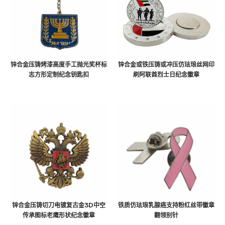
锌合金压铸烤漆高度手工抛光奖杯标
锌合金或铁压铸或冲压仿珐琅丝网印
志方形定制纪念钥匙扣
刷阿联酋烈士日纪念徽章
锌合金压铸切刀电镀复古金3D中空
铁质仿珐琅乳腺癌支持粉红丝带徽章
传承图标老鹰形状纪念徽章
翻领别针