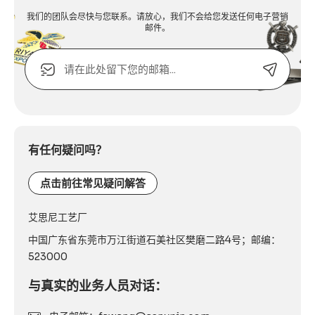
我们的团队会尽快与您联系。请放心，我们不会给您发送任何电子营销
邮件。
电
子
邮
箱
Alternative:
或
联
系
有任何疑问吗？
电
话：
点击前往常见疑问解答
艾思尼工艺厂
中国广东省东莞市万江街道石美社区樊磨二路4号；邮编：
523000
与真实的业务人员对话：