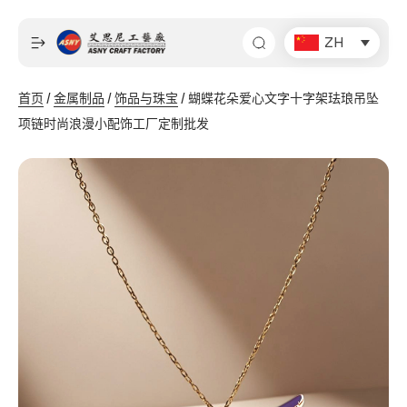
跳
至
ZH
内
容
首页
/
金属制品
/
饰品与珠宝
/ 蝴蝶花朵爱心文字十字架珐琅吊坠
项链时尚浪漫小配饰工厂定制批发