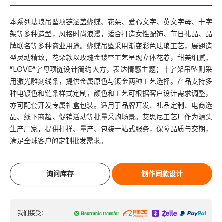
本系列珐琅吊坠项链涵盖蝴蝶、花朵、爱心文字、英文字母、十字
架等多种造型，风格时尚浪漫，适合打造女性配饰、节日礼品、品
牌联名等多种商业用途。蝴蝶吊坠采用渐变彩色珐琅工艺，展翅造
型灵动精致；花朵款以玫瑰金镂空工艺呈现立体花芯，甜美细腻；
“LOVE”字母项链设计简约大方，表达情感主题；十字架吊坠则采
用激光雕刻线条，提供金属原色与镀金两种工艺选择。产品支持多
种电镀色和链条样式定制，颜色和工艺可根据客户设计需求调整，
亦可配套开发专属礼盒包装。适用于品牌开发、礼品定制、电商选
品、线下商超、促销活动等批量采购场景。艾思尼工艺厂作为源头
生产厂家，提供打样、量产、包装一站式服务，保障品质与交期，
满足全球客户的定制批发需求。
询问库存
制作同款设计
我们接受：