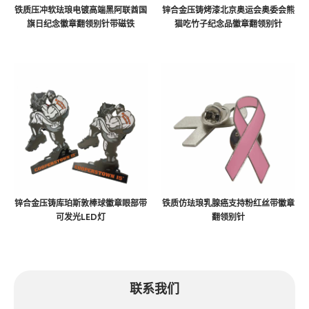
铁质压冲软珐琅电镀高端黑阿联酋国
锌合金压铸烤漆北京奥运会奥委会熊
旗日纪念徽章翻领别针带磁铁
猫吃竹子纪念品徽章翻领别针
锌合金压铸库珀斯敦棒球徽章眼部带
铁质仿珐琅乳腺癌支持粉红丝带徽章
可发光LED灯
翻领别针
联系我们