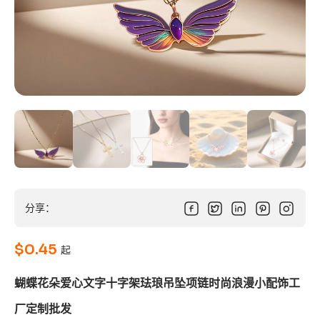
分享：
$
0.45
起
蝴蝶花朵爱心文字十字架珐琅吊坠项链时尚浪漫小配饰工
厂定制批发