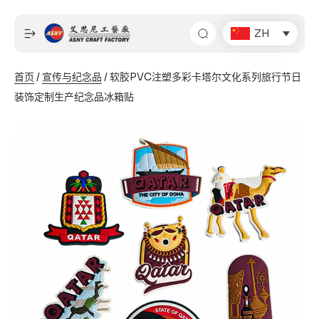
跳
至
ZH
内
容
首页
/
宣传与纪念品
/ 软胶PVC注塑多彩卡塔尔文化系列旅行节日
装饰定制生产纪念品冰箱贴