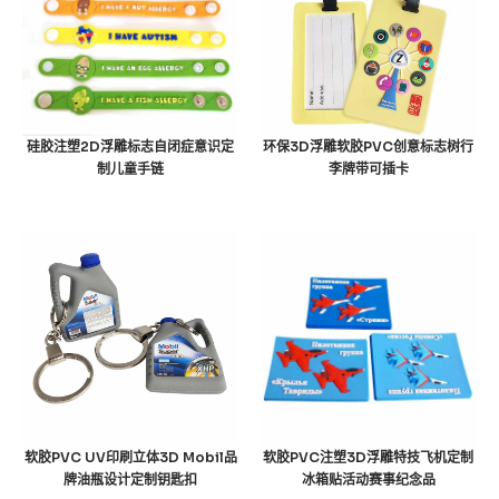
硅胶注塑2D浮雕标志自闭症意识定
环保3D浮雕软胶PVC创意标志树行
制儿童手链
李牌带可插卡
软胶PVC UV印刷立体3D Mobil品
软胶PVC注塑3D浮雕特技飞机定制
牌油瓶设计定制钥匙扣
冰箱贴活动赛事纪念品