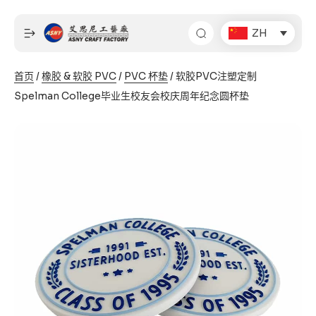
跳
至
ZH
内
容
首页
/
橡胶 & 软胶 PVC
/
PVC 杯垫
/ 软胶PVC注塑定制
Spelman College毕业生校友会校庆周年纪念圆杯垫