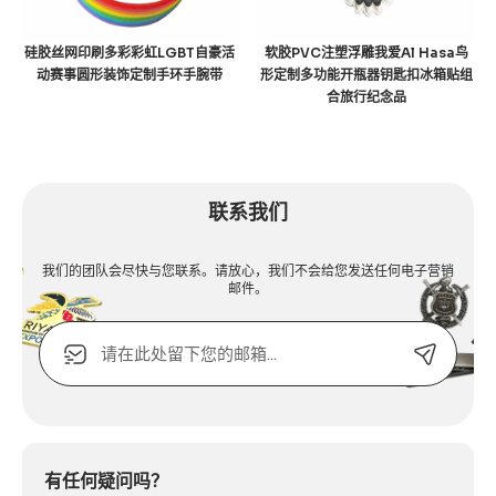
硅胶丝网印刷多彩彩虹LGBT自豪活
软胶PVC注塑浮雕我爱Al Hasa鸟
动赛事圆形装饰定制手环手腕带
形定制多功能开瓶器钥匙扣冰箱贴组
合旅行纪念品
联系我们
我们的团队会尽快与您联系。请放心，我们不会给您发送任何电子营销
邮件。
电
子
邮
箱
Alternative:
或
联
系
有任何疑问吗？
电