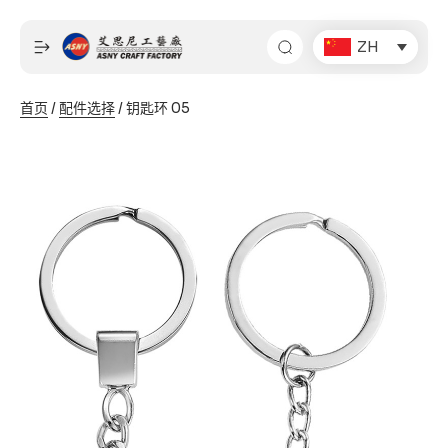
跳
至
ZH
内
容
首页
/
配件选择
/ 钥匙环 05