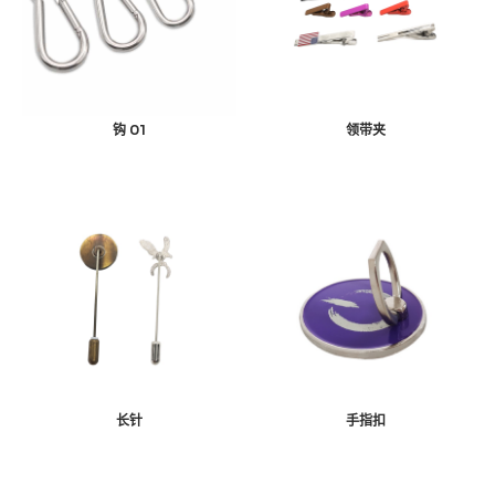
钩 01
领带夹
长针
手指扣