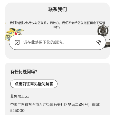
联系我们
我们的团队会尽快与您联系。请放心，我们不会给您发送任何电子营销
邮件。
电
子
邮
箱
Alternative:
或
联
系
有任何疑问吗？
电
话：
点击前往常见疑问解答
艾思尼工艺厂
中国广东省东莞市万江街道石美社区樊磨二路4号；邮编：
523000