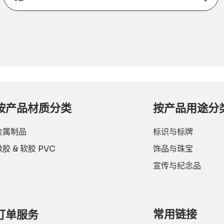
邮
箱
Alternative:
或
联
系
电
话：
按产品材质分类
按产品用途分
金属制品
标识与标牌
橡胶 & 软胶 PVC
饰品与珠宝
宣传与纪念品
常用链接
订单服务