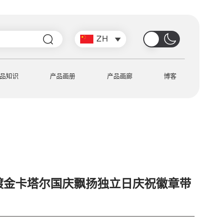
搜
ZH
索
品知识
产品画册
产品画廊
博客
镀金卡塔尔国庆飘扬独立日庆祝徽章带