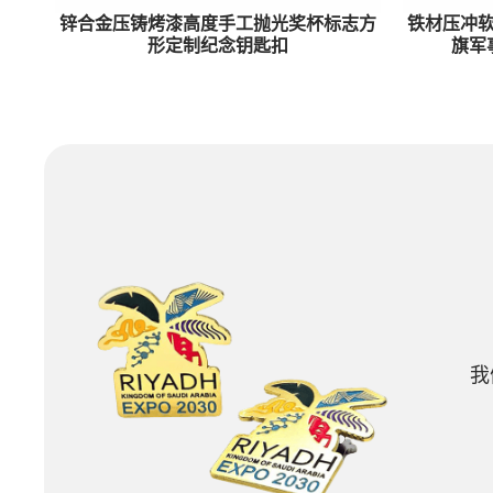
锌合金压铸烤漆高度手工抛光奖杯标志方
铁材压冲
形定制纪念钥匙扣
旗军
我