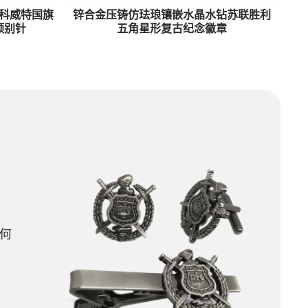
科威特国旗
锌合金压铸仿珐琅镶嵌水晶水钻苏联胜利
领别针
五角星形复古纪念徽章
何