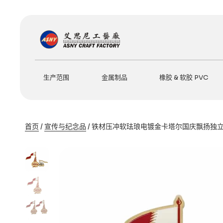
跳
至
内
容
生产范围
金属制品
橡胶 & 软胶 PVC
首页
/
宣传与纪念品
/ 铁材压冲软珐琅电镀金卡塔尔国庆飘扬独