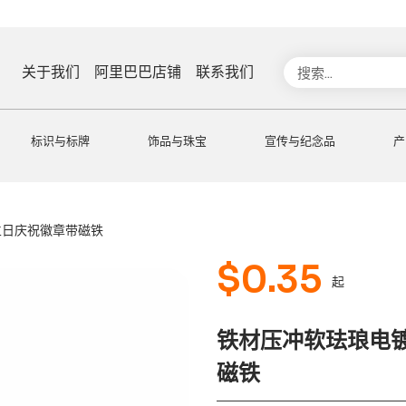
搜
关于我们
阿里巴巴店铺
联系我们
索
标识与标牌
饰品与珠宝
宣传与纪念品
产
立日庆祝徽章带磁铁
$
0.35
起
铁材压冲软珐琅电
磁铁