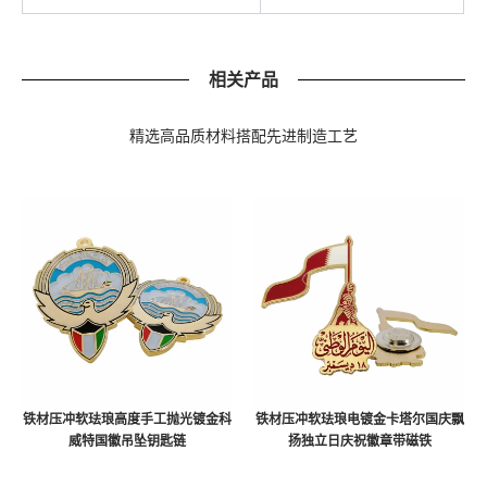
相关产品
精选高品质材料搭配先进制造工艺
铁材压冲软珐琅高度手工抛光镀金科
铁材压冲软珐琅电镀金卡塔尔国庆飘
威特国徽吊坠钥匙链
扬独立日庆祝徽章带磁铁