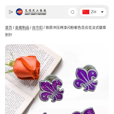
跳
至
ZH
内
容
首页
/
金属制品
/
丝巾扣
/ 铁质冲压烤漆闪粉紫色百合花法式徽章
别针