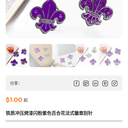
分享：
$
1.00
起
铁质冲压烤漆闪粉紫色百合花法式徽章别针