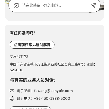
电
子
邮
箱
Alternative:
或
联
系
有任何疑问吗？
电
话：
点击前往常见疑问解答
艾思尼工艺厂
中国广东省东莞市万江街道石美社区樊磨二路4号；邮编：
523000
与真实的业务人员对话：
电子邮箱：fawang@asnypin.com
联系电话：+86-130-3888-5000