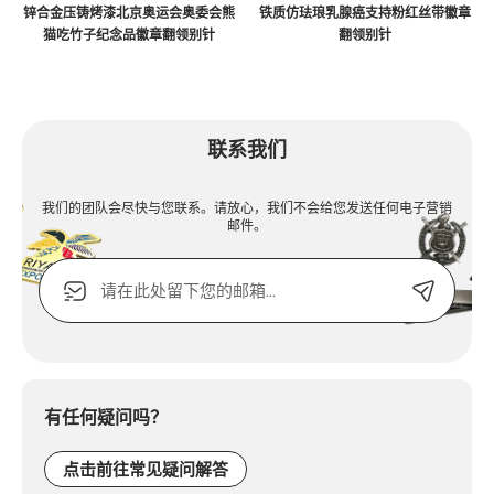
锌合金压铸烤漆北京奥运会奥委会熊
铁质仿珐琅乳腺癌支持粉红丝带徽章
猫吃竹子纪念品徽章翻领别针
翻领别针
联系我们
我们的团队会尽快与您联系。请放心，我们不会给您发送任何电子营销
邮件。
电
子
邮
箱
Alternative:
或
联
系
有任何疑问吗？
电
话：
点击前往常见疑问解答