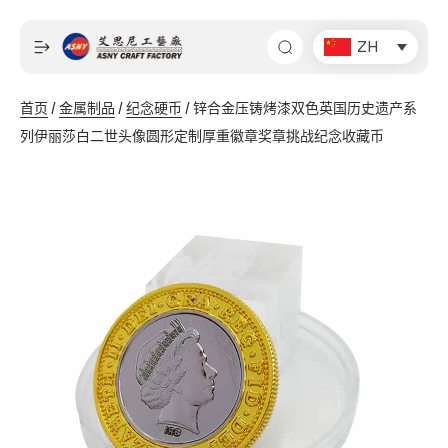
跳
至
ZH
内
容
首页
/
金属制品
/
纪念硬币
/ 锌合金压铸烤漆双色英国历史遗产系
列伊丽莎白二世头像圆形定制厚重徽章奖章挑战纪念收藏币