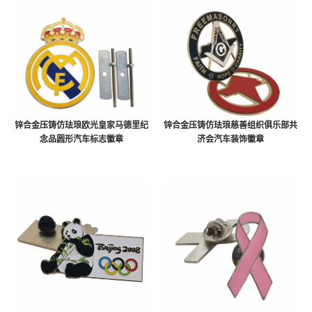
锌合金压铸仿珐琅欧光皇家马德里纪
锌合金压铸仿珐琅慈善组织俱乐部共
念品圆形汽车标志徽章
济会汽车装饰徽章