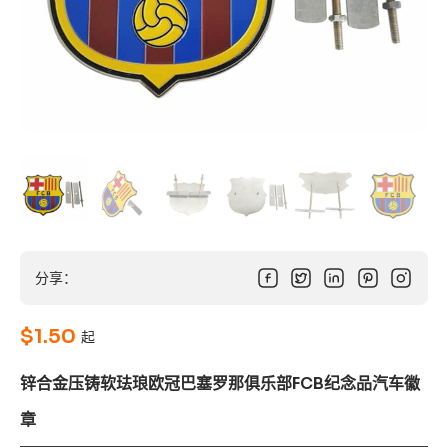
分享：
$
1.50
起
锌合金压铸软珐琅欧冠巴塞罗那俱乐部FCB纪念品汽车徽
章