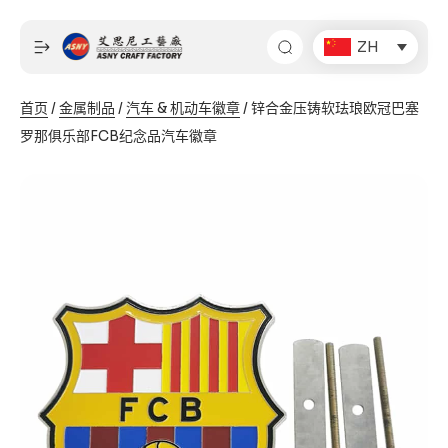
跳
至
ZH
内
容
首页
/
金属制品
/
汽车 & 机动车徽章
/ 锌合金压铸软珐琅欧冠巴塞
罗那俱乐部FCB纪念品汽车徽章