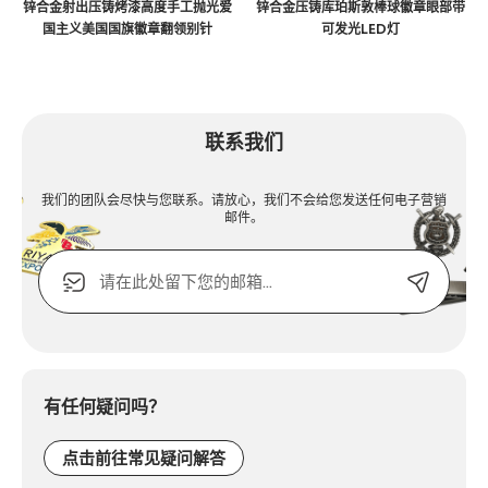
锌合金射出压铸烤漆高度手工抛光爱
锌合金压铸库珀斯敦棒球徽章眼部带
国主义美国国旗徽章翻领别针
可发光LED灯
联系我们
我们的团队会尽快与您联系。请放心，我们不会给您发送任何电子营销
邮件。
电
子
邮
箱
Alternative:
或
联
系
有任何疑问吗？
电
话：
点击前往常见疑问解答