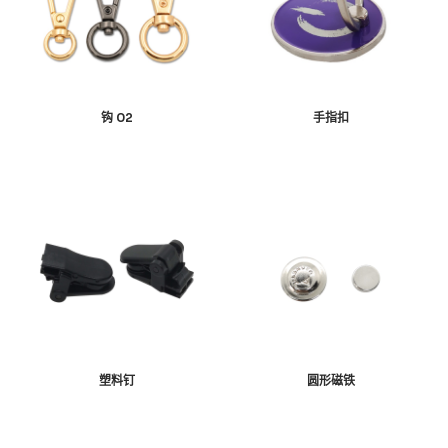
钩 02
手指扣
塑料钉
圆形磁铁