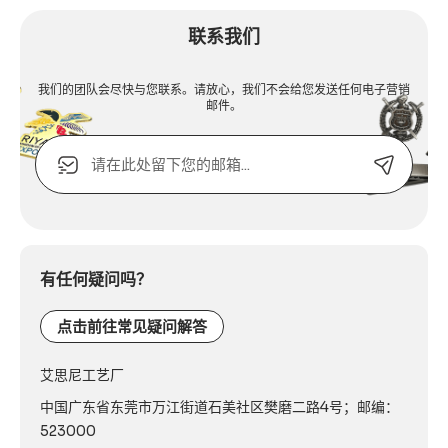
联系我们
我们的团队会尽快与您联系。请放心，我们不会给您发送任何电子营销
邮件。
电
子
邮
箱
Alternative:
或
联
系
有任何疑问吗？
电
话：
点击前往常见疑问解答
艾思尼工艺厂
中国广东省东莞市万江街道石美社区樊磨二路4号；邮编：
523000