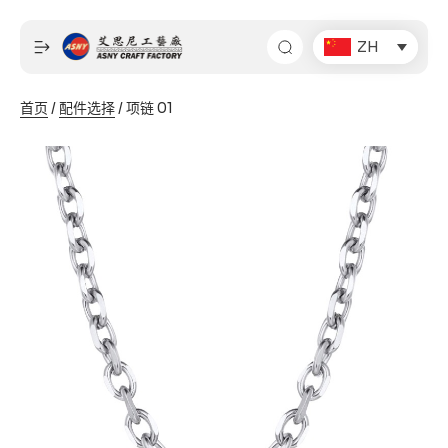
跳
至
ZH
内
容
首页
/
配件选择
/ 项链 01