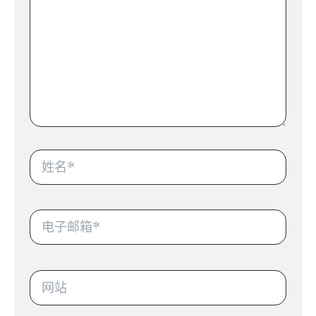
输
入...
姓
名
*
电
子
邮
箱
*
网
站