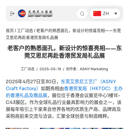
跳
至
ZH
内
容
首页
/
工厂动态
/ 老客户的熟悉面孔，新设计的惊喜亮相——东莞
艾思尼再赴香港贸发局礼品展
老客户的熟悉面孔，新设计的惊喜亮相——东
莞艾思尼再赴香港贸发局礼品展
工厂动态
2025-05-19
创作者：
ASNY Marketing
2025年4月27日至30日，
东莞艾思尼工艺厂（ASNY
Craft Factory）
如期亮相由
香港贸发局（HKTDC）主办
的香港礼品及赠品展
，展位位于香港会议展览中心1楼1E-
C43展区。作为全球礼品行业最具影响力的展会之一，该
展每年吸引上千家来自世界各地的优质生产商、品牌商及
采购商前来交流与洽谈，汇聚全球创意与制造精粹。