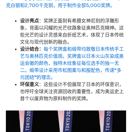
克白银和2,700千克铜，用于制作全部5,000奖牌。
设计亮点
：奖牌正面刻有希腊女神尼刻的浮雕形
象，背面以闪耀的光芒纹路象征奥林匹克精神。这
些光芒的设计灵感来自折纸艺术，体现了日本传统
文化与现代创新的融合。
设计结合：
每个奖牌盒和缎带均致敬日本传统手工
艺与奥林匹克价值观。奖牌盒以日本火山灰染成奥
运会徽的颜色，独特木纹象征每位选手的独一无
二。缎带设计采用市松图案与和服配色，传递“多
元团结”的理念。
环保意义
：这些设计不但展现了日本的环保意识，
也呼吁全球关注资源回收的重要性，成为奥运史上
首个以废弃物为原料制作的奖牌。