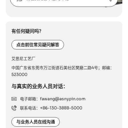
邮
箱
Alternative:
或
联
系
有任何疑问吗？
电
话：
点击前往常见疑问解答
艾思尼工艺厂
中国广东省东莞市万江街道石美社区樊磨二路4号；邮编：
523000
与真实的业务人员对话：
电子邮箱：fawang@asnypin.com
联系电话：+86-130-3888-5000
与业务人员在线沟通