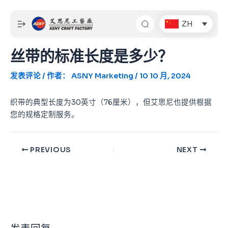
跳
Post
至
navigation
ZH
内
容
丝带的标准长度是多少？
发表评论
/ 作者：
ASNY Marketing
/
10 10 月, 2024
织带的典型长度为30英寸（76厘米），但艾思尼也提供根据
您的规格定制服务。
PREVIOUS
NEXT