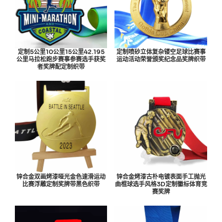
定制5公里10公里15公里42.195
定制喷砂立体复杂镂空足球比赛事
公里马拉松跑步赛事参赛选手获奖
运动活动荣誉颁奖纪念品奖牌织带
者奖牌配定制织带
锌合金双画烤漆哑光金色速滑运动
锌合金烤漆古朴电镀表面手工抛光
比赛浮雕定制奖牌带黑色织带
曲棍球选手风格3D定制徽标体育竞
赛奖牌