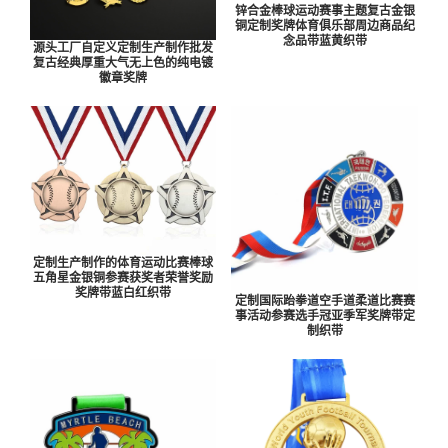
锌合金棒球运动赛事主题复古金银
铜定制奖牌体育俱乐部周边商品纪
念品带蓝黄织带
源头工厂自定义定制生产制作批发
复古经典厚重大气无上色的纯电镀
徽章奖牌
定制生产制作的体育运动比赛棒球
五角星金银铜参赛获奖者荣誉奖励
奖牌带蓝白红织带
定制国际跆拳道空手道柔道比赛赛
事活动参赛选手冠亚季军奖牌带定
制织带