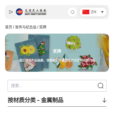
跳
至
ZH
内
容
首页
/
宣传与纪念品
/ 奖牌
奖牌
通过浏览产品画廊，领略我们丰富的生产历史和创新作品
按材质分类 - 金属制品