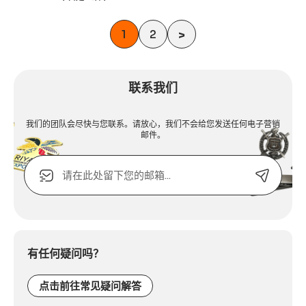
1
2
>
联系我们
我们的团队会尽快与您联系。请放心，我们不会给您发送任何电子营销
邮件。
电
子
邮
箱
Alternative:
或
联
系
有任何疑问吗？
电
话：
点击前往常见疑问解答