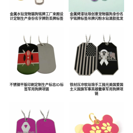
金属水钻宠物猫狗铭牌工厂来图设
金属烤漆珐琅创意宠物猫狗身份名
计定制生产身份名字牌防丢牌标签
字铭牌标签吊牌闪粉水钻滴胶批发
不锈钢平版印刷定制生产标志ID标
铁材压冲软珐琅手工抛光美国爱国
签军用狗牌项链
主义国旗军事英雄徽章军用狗牌项
链