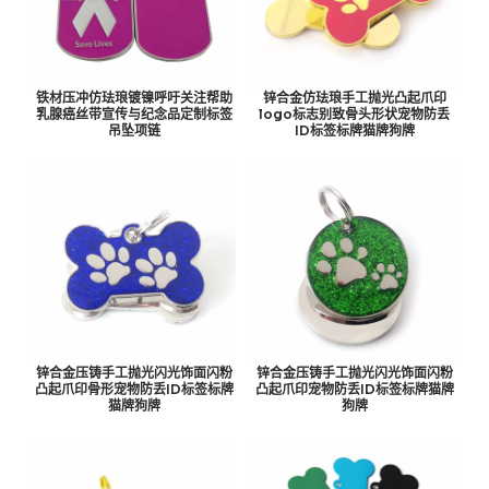
铁材压冲仿珐琅镀镍呼吁关注帮助
锌合金仿珐琅手工抛光凸起爪印
乳腺癌丝带宣传与纪念品定制标签
logo标志别致骨头形状宠物防丢
吊坠项链
ID标签标牌猫牌狗牌
锌合金压铸手工抛光闪光饰面闪粉
锌合金压铸手工抛光闪光饰面闪粉
凸起爪印骨形宠物防丢ID标签标牌
凸起爪印宠物防丢ID标签标牌猫牌
猫牌狗牌
狗牌