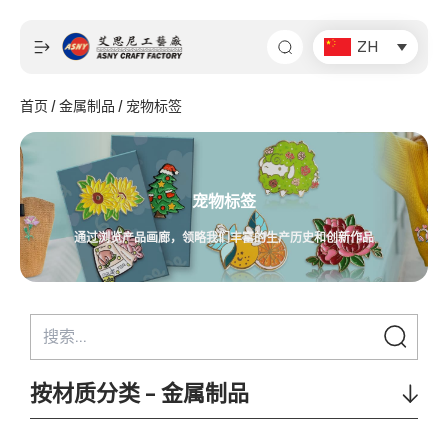
跳
至
ZH
内
容
首页
/
金属制品
/ 宠物标签
宠物标签
通过浏览产品画廊，领略我们丰富的生产历史和创新作品
按材质分类 - 金属制品