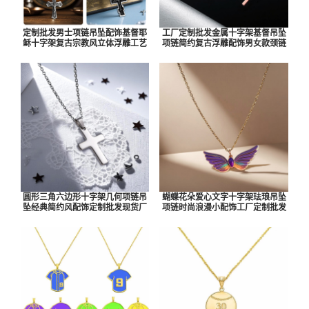
定制批发男士项链吊坠配饰基督耶
工厂定制批发金属十字架基督吊坠
稣十字架复古宗教风立体浮雕工艺
项链简约复古浮雕配饰男女款颈链
圆形三角六边形十字架几何项链吊
蝴蝶花朵爱心文字十字架珐琅吊坠
坠经典简约风配饰定制批发现货厂
项链时尚浪漫小配饰工厂定制批发