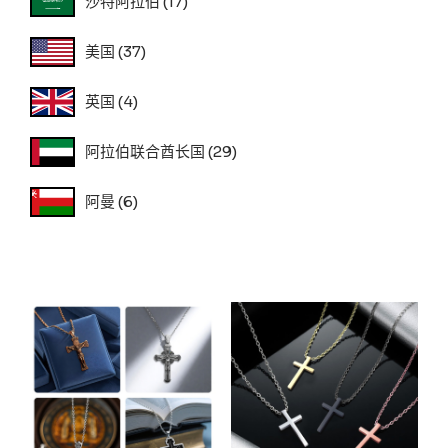
沙特阿拉伯
(17)
美国
(37)
英国
(4)
阿拉伯联合酋长国
(29)
阿曼
(6)