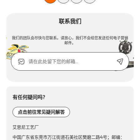
联系我们
我们的团队会尽快与您联系。请放心，我们不会给您发送任何电子营销
邮件。
电
子
邮
箱
Alternative:
或
联
系
有任何疑问吗？
电
话：
点击前往常见疑问解答
艾思尼工艺厂
中国广东省东莞市万江街道石美社区樊磨二路4号；邮编：