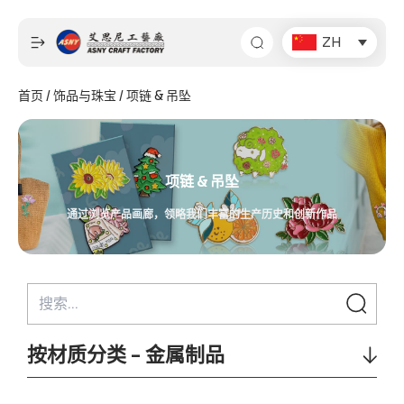
跳
至
ZH
内
容
首页
/
饰品与珠宝
/ 项链 & 吊坠
项链 & 吊坠
通过浏览产品画廊，领略我们丰富的生产历史和创新作品
按材质分类 - 金属制品