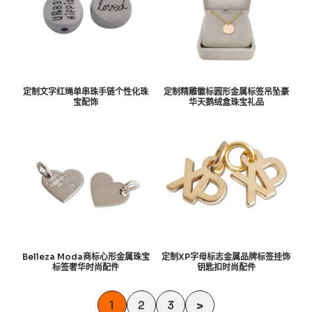
定制文字红绳单串珠手链个性化珠
定制精雕徽标圆形金属标签吊坠豪
宝配饰
华天鹅绒盒珠宝礼品
Belleza Moda商标心形金属珠宝
定制XP字母标志金属品牌标签挂饰
标签奢华时尚配件
钥匙扣时尚配件
1
2
3
>