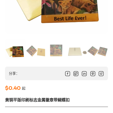
分享：
$
0.40
起
黄铜平版印刷标志金属徽章带蝴蝶扣