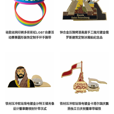
硅胶丝网印刷多彩彩虹LGBT自豪活
锌合金压铸烤漆高度手工抛光镀金俄
动赛事圆形装饰定制手环手腕带
罗斯建筑定制冰箱贴纪念品
铁材压冲软珐琅电镀金沙特王储肖像
铁材压冲软珐琅电镀金卡塔尔国庆飘
设计徽章翻领别针带次忒
扬独立日庆祝徽章带磁铁