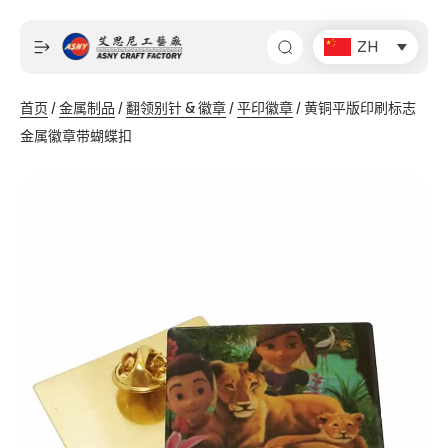
跳
至
ZH
内
容
首页
/
金属制品
/
翻领别针 & 徽章
/
平印徽章
/ 黄铜平版印刷标志
金属徽章带蝴蝶扣