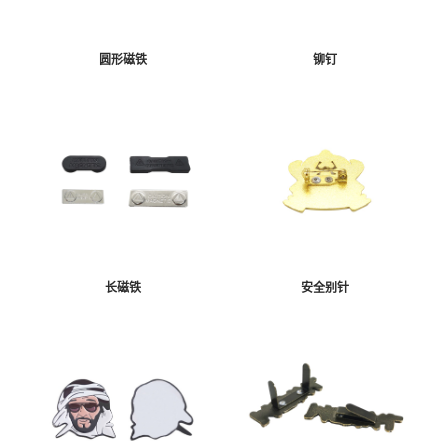
圆形磁铁
铆钉
长磁铁
安全别针