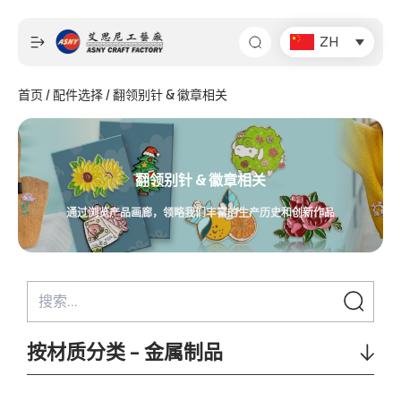
跳
至
ZH
内
容
首页
/
配件选择
/ 翻领别针 & 徽章相关
翻领别针 & 徽章相关
通过浏览产品画廊，领略我们丰富的生产历史和创新作品
按材质分类 - 金属制品